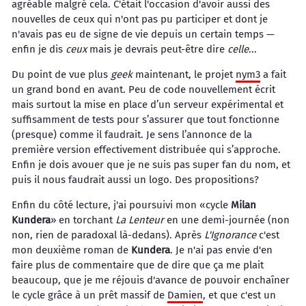
agréable malgré cela. C'était l'occasion d'avoir aussi des
nouvelles de ceux qui n'ont pas pu participer et dont je
n'avais pas eu de signe de vie depuis un certain temps —
enfin je dis
ceux
mais je devrais peut-être dire
celle
...
Du point de vue plus
geek
maintenant, le projet
nym3
a fait
un grand bond en avant. Peu de code nouvellement écrit
mais surtout la mise en place d’un serveur expérimental et
suffisamment de tests pour s’assurer que tout fonctionne
(presque) comme il faudrait. Je sens l’annonce de la
première version effectivement distribuée qui s’approche.
Enfin je dois avouer que je ne suis pas super fan du nom, et
puis il nous faudrait aussi un logo. Des propositions?
Enfin du côté lecture, j'ai poursuivi mon «cycle
Milan
Kundera
» en torchant
La Lenteur
en une demi-journée (non
non, rien de paradoxal là-dedans). Après
L'Ignorance
c'est
mon deuxième roman de
Kundera
. Je n'ai pas envie d'en
faire plus de commentaire que de dire que ça me plait
beaucoup, que je me réjouis d'avance de pouvoir enchaîner
le cycle grâce à un prêt massif de
Damien
, et que c'est un