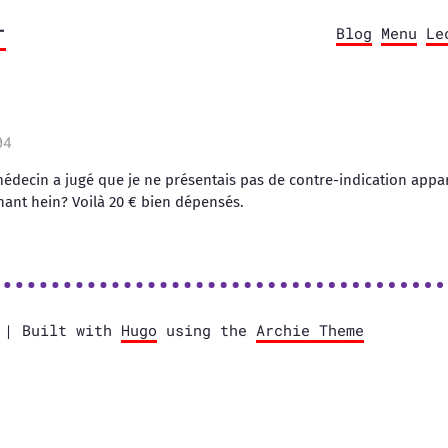
r
Blog
Menu
Le
04
médecin a jugé que je ne présentais pas de contre-indication appar
nnant hein? Voilà 20 € bien dépensés.
e | Built with
Hugo
using the
Archie Theme