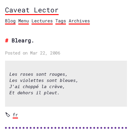
Caveat Lector
Blog
Menu
Lectures
Tags
Archives
Blearg.
Posted on Mar 22, 2006
Les roses sont rouges,

Les violettes sont bleues,

J'ai choppé la crève,

fr