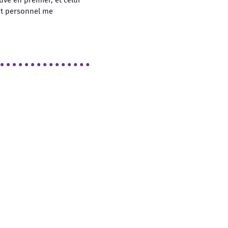
uve en premier, et celui
ot personnel me