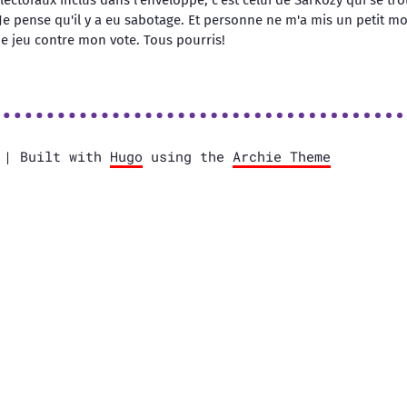
lectoraux inclus dans l'enveloppe, c'est celui de Sarkozy qui se tro
Je pense qu'il y a eu sabotage. Et personne ne m'a mis un petit m
e jeu contre mon vote. Tous pourris!
e | Built with
Hugo
using the
Archie Theme