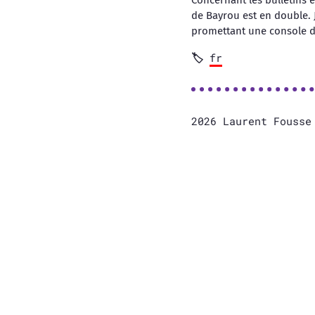
Concernant les bulletins é
de Bayrou est en double. 
promettant une console d
fr
2026 Laurent Fouss