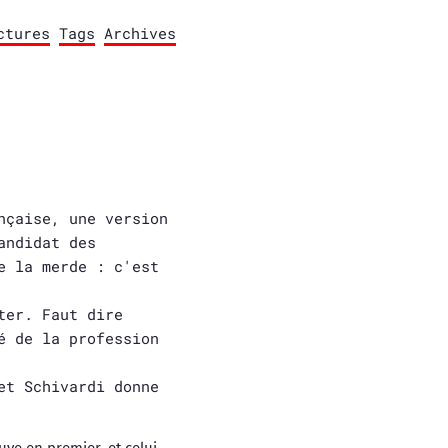
ctures
Tags
Archives
nçaise, une version
andidat des
e la merde : c'est
ter. Faut dire
é de la profession
et Schivardi donne