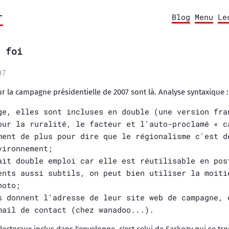
r
Blog
Menu
Le
 foi
07
ur la campagne présidentielle de 2007 sont là. Analyse syntaxique :
ge, elles sont incluses en double (une version fra
our la ruralité, le facteur et l'auto-proclamé « c
ment de plus pour dire que le régionalisme c'est d
vironnement;
ait double emploi car elle est réutilisable en pos
ents aussi subtils, on peut bien utiliser la moiti
hoto;
s donnent l'adresse de leur site web de campagne, 
mail de contact (chez wanadoo...).