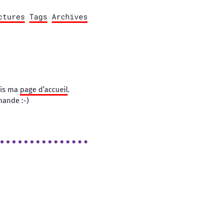
ctures
Tags
Archives
is ma
page d’accueil
.
mande :-)