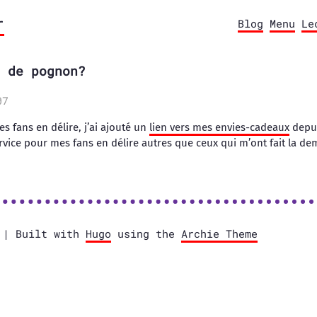
r
Blog
Menu
Le
 de pognon?
07
 fans en délire, j’ai ajouté un
lien vers mes envies-cadeaux
depu
rvice pour mes fans en délire autres que ceux qui m’ont fait la de
e | Built with
Hugo
using the
Archie Theme