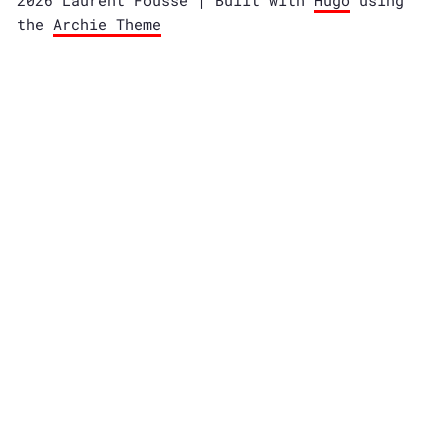
2026 Laurent Fousse | Built with
Hugo
using
the
Archie Theme