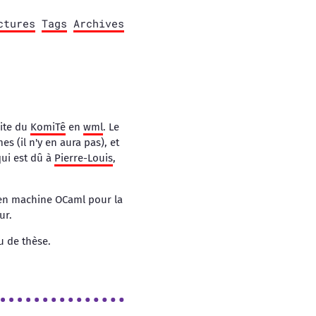
ctures
Tags
Archives
site du
KomiTê
en
wml
. Le
s (il n'y en aura pas), et
qui est dû à
Pierre-Louis
,
men machine OCaml pour la
ur.
u de thèse.