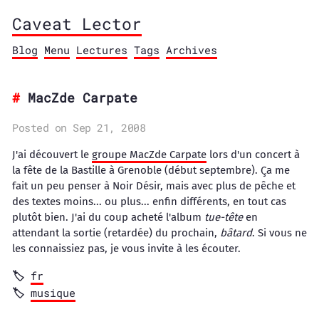
Caveat Lector
Blog
Menu
Lectures
Tags
Archives
MacZde Carpate
Posted on Sep 21, 2008
J'ai découvert le
groupe MacZde Carpate
lors d'un concert à
la fête de la Bastille à Grenoble (début septembre). Ça me
fait un peu penser à Noir Désir, mais avec plus de pêche et
des textes moins... ou plus... enfin différents, en tout cas
plutôt bien. J'ai du coup acheté l'album
tue-tête
en
attendant la sortie (retardée) du prochain,
bâtard
. Si vous ne
les connaissiez pas, je vous invite à les écouter.
fr
musique