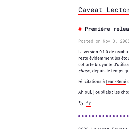
Caveat Lecto
Première relea
Posted on Nov 3, 200
La version 0.1.0 de
nymba
reste évidemment les étou
cohorte bruyante d'utilisat
chose
, depuis le temps qu
Félicitations à
Jean-René
q
Ah oui, j’oubliais : les c
fr