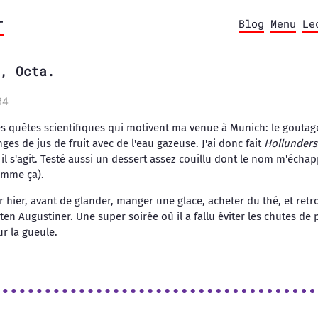
r
Blog
Menu
Le
, Octa.
04
des quêtes scientifiques qui motivent ma venue à Munich: le goutage
nges de jus de fruit avec de l'eau gazeuse. J'ai donc fait
Hollunders
 il s'agit. Testé aussi un dessert assez couillu dont le nom m'éch
omme ça).
er hier, avant de glander, manger une glace, acheter du thé, et ret
en Augustiner. Une super soirée où il a fallu éviter les chutes de 
r la gueule.