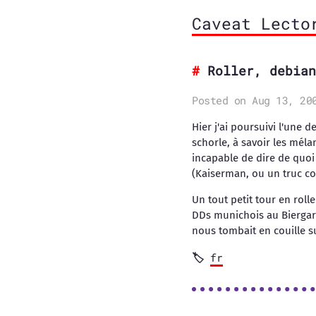
Caveat Lecto
Roller, debian
Posted on Aug 13, 20
Hier j'ai poursuivi l'une 
schorle, à savoir les méla
incapable de dire de quoi
(Kaiserman, ou un truc c
Un tout petit tour en roll
DDs munichois au Biergart
nous tombait en couille su
fr