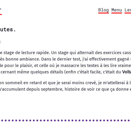
r
Blog
Menu
Le
utes.
5
e stage de lecture rapide. Un stage qui alternait des exercices ca
ès bonne ambiance. Dans le dernier test, j'ai effectivement gagné
e pour le plaisir, et celle où je massacre les textes à les lire vraime
cernant même quelques détails (enfin c'était facile, c'était du
Volt
 sommeil en retard et que je serai moins crevé, je m'attellerai à l
s'accumulent depuis septembre, histoire de voir ce que ça donne en