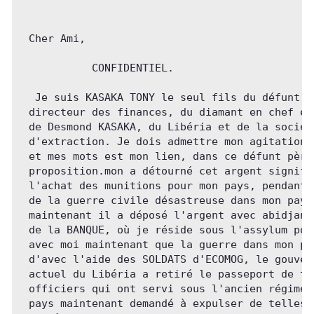
 Cher Ami,

           CONFIDENTIEL.

  Je suis KASAKA TONY le seul fils du défunt an
 directeur des finances, du diamant en chef en 
 de Desmond KASAKA, du Libéria et de la société
 d'extraction. Je dois admettre mon agitation e
 et mes mots est mon lien, dans ce défunt père 
 proposition.mon a détourné cet argent signifié
 l'achat des munitions pour mon pays, pendant l
 de la guerre civile désastreuse dans mon pays,
 maintenant il a déposé l'argent avec abidjan P
 de la BANQUE, où je réside sous l'assylum poli
 avec moi maintenant que la guerre dans mon pay
 d'avec l'aide des SOLDATS d'ECOMOG, le gouvern
 actuel du Libéria a retiré le passeport de tou
 officiers qui ont servi sous l'ancien régime e
 pays maintenant demandé à expulser de telles p