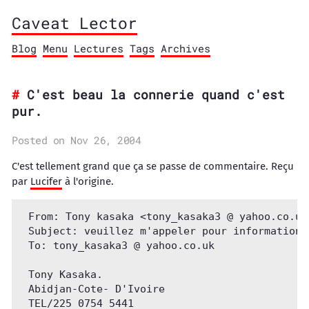
Caveat Lector
Blog
Menu
Lectures
Tags
Archives
C'est beau la connerie quand c'est
pur.
Posted on Nov 26, 2004
C'est tellement grand que ça se passe de commentaire. Reçu
par
Lucifer
à l'origine.
 From: Tony kasaka <tony_kasaka3 @ yahoo.co.uk>
 Subject: veuillez m'appeler pour information +
 To: tony_kasaka3 @ yahoo.co.uk

 Tony Kasaka.

 Abidjan-Cote- D'Ivoire 

 TEL/225 0754 5441 
