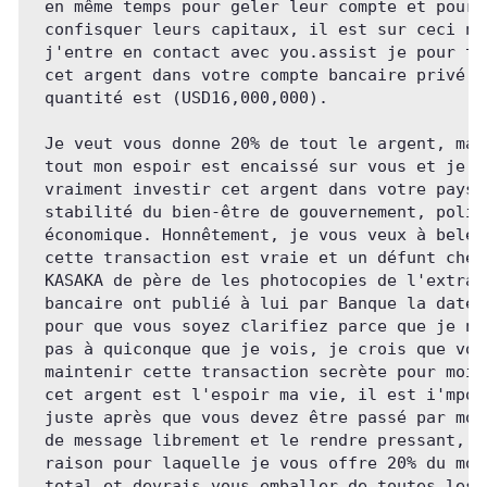
 en même temps pour geler leur compte et pour

 confisquer leurs capitaux, il est sur ceci not
 j'entre en contact avec you.assist je pour tra
 cet argent dans votre compte bancaire privé, l
 quantité est (USD16,000,000). 

 Je veut vous donne 20% de tout le argent, main
 tout mon espoir est encaissé sur vous et je ve
 vraiment investir cet argent dans votre pays o
 stabilité du bien-être de gouvernement, politi
 économique. Honnêtement, je vous veux à beleiv
 cette transaction est vraie et un défunt chef 
 KASAKA de père de les photocopies de l'extrait
 bancaire ont publié à lui par Banque la date d
 pour que vous soyez clarifiez parce que je ne 
 pas à quiconque que je vois, je crois que vous
 maintenir cette transaction secrète pour moi p
 cet argent est l'espoir ma vie, il est i'mport
 juste après que vous devez être passé par mon 
 de message librement et le rendre pressant, qu
 raison pour laquelle je vous offre 20% du mont
 total et devrais vous emballer de toutes les a