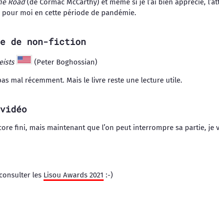
he Road
(de Cormac McCarthy) et même si je l’ai bien apprécié, l’at
é pour moi en cette période de pandémie.
e de non-fiction
eists
(Peter Boghossian)
pas mal récemment. Mais le livre reste une lecture utile.
vidéo
ncore fini, mais maintenant que l’on peut interrompre sa partie, je 
 consulter les
Lisou Awards 2021
:-)