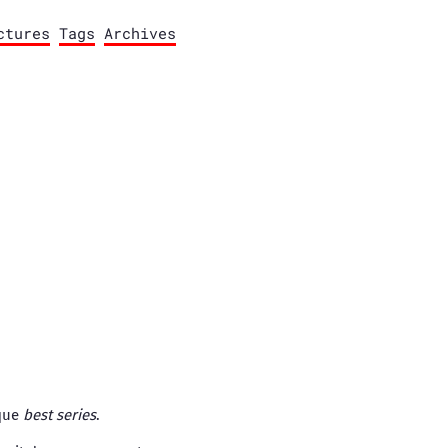
ctures
Tags
Archives
que
best series
.