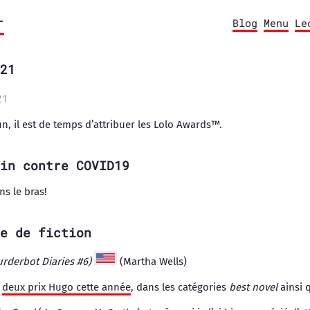
r
Blog
Menu
Le
21
21
in, il est de temps d’attribuer les Lolo Awards™.
in contre COVID19
ns le bras!
e de fiction
urderbot Diaries #6)
(Martha Wells)
é
deux prix Hugo cette année
, dans les catégories
best novel
ainsi 