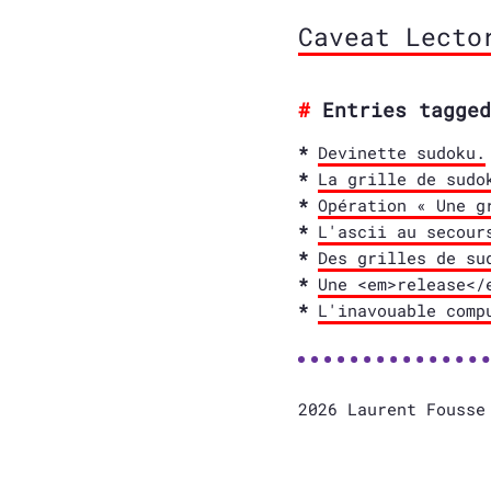
Caveat Lecto
Entries tagged
Devinette sudoku.
La grille de sudo
Opération « Une g
L'ascii au secour
Des grilles de su
Une <em>release</
L'inavouable comp
2026 Laurent Fouss