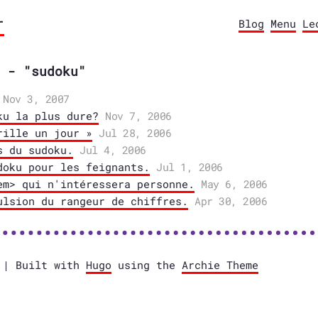
r
Blog
Menu
Le
 - "sudoku"
Nov 3, 2007
ku la plus dure?
Nov 7, 2006
rille un jour »
Jul 28, 2006
s du sudoku.
Jul 4, 2006
doku pour les feignants.
Jul 1, 2006
em> qui n'intéressera personne.
May 6, 2006
ulsion du rangeur de chiffres.
Apr 30, 2006
e | Built with
Hugo
using the
Archie Theme